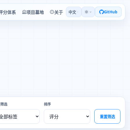
评分体系
项目墓地
关于
GitHub
中文
签筛选
排序
重置筛选