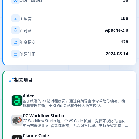
Open Issues
38
Lua
主语言
Apache-2.0
许可证
128
年度提交
2024-08-14
创建时间
相关项目
Aider
基于终端的 AI 结对程序员，通过自然语言命令帮助你编写、编
辑和管理代码，支持 Git 集成和多种大语言模型。
CC Workflow Studio
CC Workflow Studio 是一个 VS Code 扩展，提供可视化的拖放
式画布来设计 AI 智能体编排，无需编写代码。支持多智能体工
作流、子智能体编排、Agent Skills 和 MCP 工具集成，可通过自
然语言与 AI 对话来迭代改进工作流，并支持一键导出为多种格
Claude Code