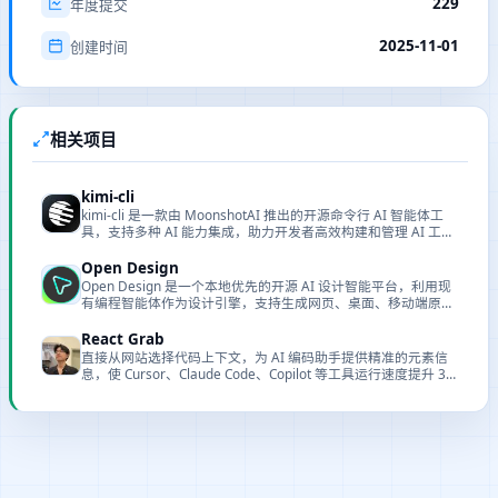
229
年度提交
2025-11-01
创建时间
相关项目
kimi-cli
kimi-cli 是一款由 MoonshotAI 推出的开源命令行 AI 智能体工
具，支持多种 AI 能力集成，助力开发者高效构建和管理 AI 工作
流。
Open Design
Open Design 是一个本地优先的开源 AI 设计智能平台，利用现
有编程智能体作为设计引擎，支持生成网页、桌面、移动端原
型、幻灯片、图片和视频，提供 71 套品牌级设计系统和 19 种内
置技能。
React Grab
直接从网站选择代码上下文，为 AI 编码助手提供精准的元素信
息，使 Cursor、Claude Code、Copilot 等工具运行速度提升 3
倍。