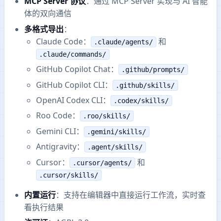
MCP Server 协议
：通过 MCP Server 实现与 AI 智能
体的双向通信
多格式导出
：
Claude Code：
和
.claude/agents/
.claude/commands/
GitHub Copilot Chat：
.github/prompts/
GitHub Copilot CLI：
.github/skills/
OpenAI Codex CLI：
.codex/skills/
Roo Code：
.roo/skills/
Gemini CLI：
.gemini/skills/
Antigravity：
.agent/skills/
Cursor：
和
.cursor/agents/
.cursor/skills/
内置运行
：支持在编辑器中直接运行工作流，实时查
看执行结果