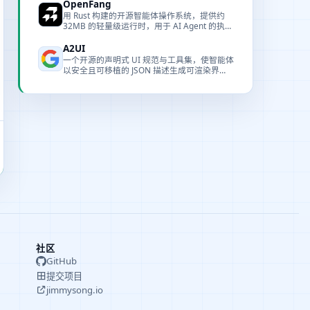
OpenFang
用 Rust 构建的开源智能体操作系统，提供约
32MB 的轻量级运行时，用于 AI Agent 的执
行、编排与生命周期管理。
A2UI
一个开源的声明式 UI 规范与工具集，使智能体
以安全且可移植的 JSON 描述生成可渲染界
面。
社区
GitHub
提交项目
jimmysong.io