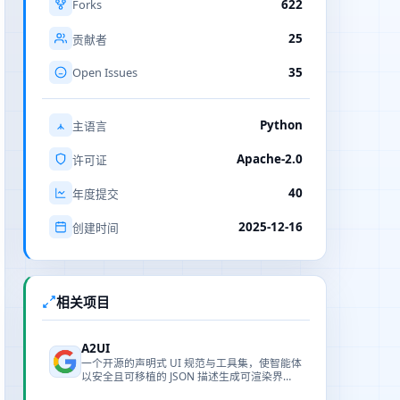
Forks
622
25
贡献者
Open Issues
35
Python
主语言
Apache-2.0
许可证
40
年度提交
2025-12-16
创建时间
相关项目
A2UI
一个开源的声明式 UI 规范与工具集，使智能体
以安全且可移植的 JSON 描述生成可渲染界
面。