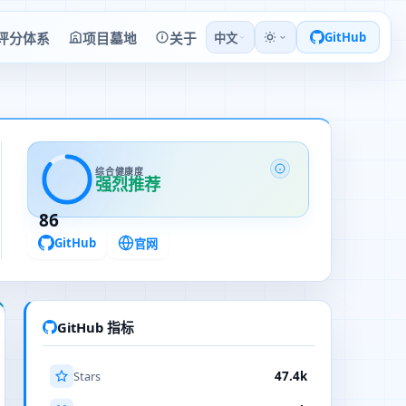
评分体系
项目墓地
关于
GitHub
中文
综合健康度
强烈推荐
86
GitHub
官网
GitHub 指标
Stars
47.4k