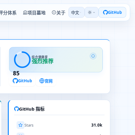
评分体系
项目墓地
关于
GitHub
中文
综合健康度
强烈推荐
85
GitHub
官网
GitHub 指标
Stars
31.0k