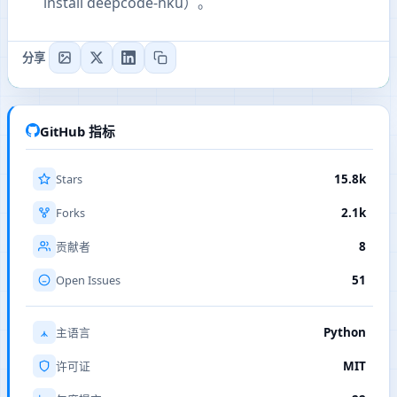
install deepcode-hku）。
分享
GitHub 指标
Stars
15.8k
Forks
2.1k
8
贡献者
Open Issues
51
Python
主语言
MIT
许可证