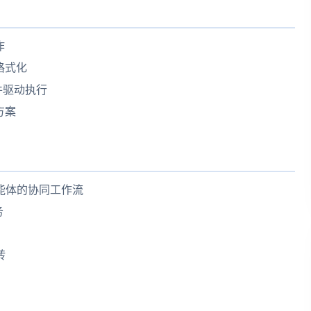
作
格式化
件驱动执行
方案
 与智能体的协同工作流
务
转