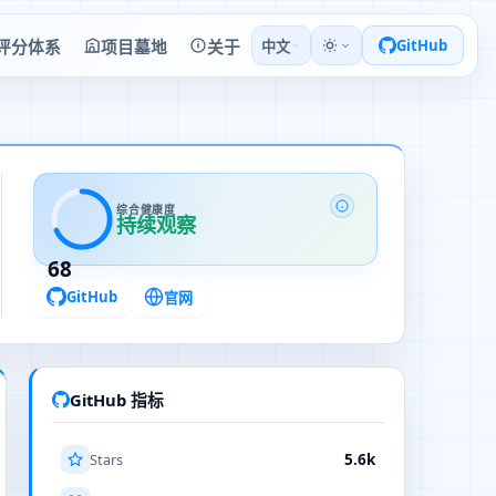
评分体系
项目墓地
关于
GitHub
中文
综合健康度
持续观察
68
GitHub
官网
GitHub 指标
Stars
5.6k