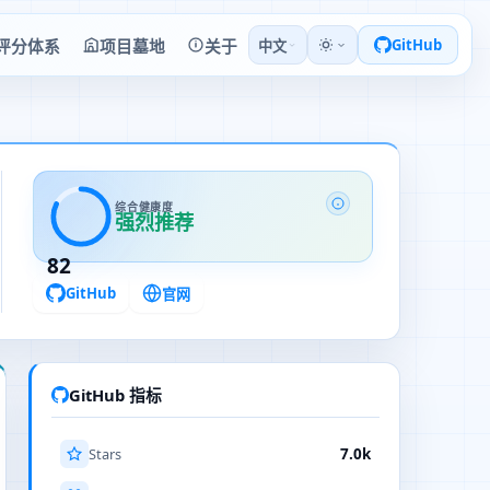
评分体系
项目墓地
关于
GitHub
中文
综合健康度
强烈推荐
82
GitHub
官网
GitHub 指标
Stars
7.0k