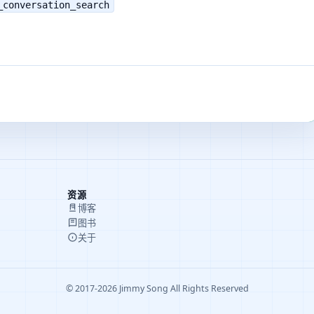
_conversation_search
资源
博客
图书
关于
© 2017-2026 Jimmy Song All Rights Reserved