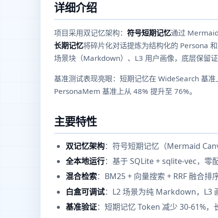
详细介绍
项目采用双记忆架构：
符号短期记忆
通过 Merma
长期记忆
将碎片化对话提炼为结构化的 Persona 和
场景块（Markdown）、L3 用户画像，底层保
基准测试表现亮眼：短期记忆在 WideSearch 基准上
PersonaMem 基准上从 48% 提升至 76%。
主要特性
双记忆架构
：符号短期记忆（Mermaid Can
全本地运行
：基于 SQLite + sqlite-vec
混合检索
：BM25 + 向量搜索 + RRF 融合排
白盒可调试
：L2 场景为纯 Markdown，L3
基准验证
：短期记忆 Token 减少 30-61