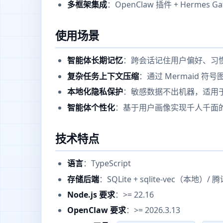
多框架集成
：OpenClaw 插件 + Hermes G
使用场景
智能体长期记忆
：跨会话记住用户偏好、习
复杂任务上下文压缩
：通过 Mermaid 符
本地化隐私保护
：敏感数据不出机器，适用
智能体个性化
：基于用户画像实现千人千面的 A
技术特点
语言
：TypeScript
存储后端
：SQLite + sqlite-vec（本地
Node.js 要求
：>= 22.16
OpenClaw 要求
：>= 2026.3.13