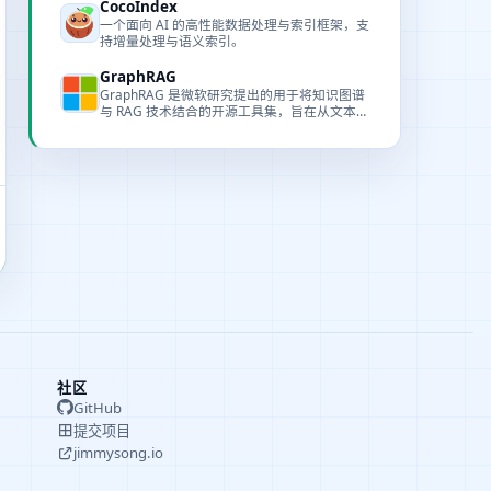
CocoIndex
一个面向 AI 的高性能数据处理与索引框架，支
持增量处理与语义索引。
GraphRAG
GraphRAG 是微软研究提出的用于将知识图谱
与 RAG 技术结合的开源工具集，旨在从文本中
抽取结构化信息并支持复杂时序查询。
社区
GitHub
提交项目
jimmysong.io